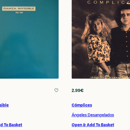
2.99€
Cómplices
sible
Ángeles Desangelados
9