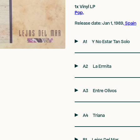
1x Vinyl
LP
Pop,
Release date: Jan 1, 1989
, Spain
A1
Y No Estar Tan Solo
A2
La Ermita
A3
Entre Olivos
A4
Triana
B1
Lejos Del Mar