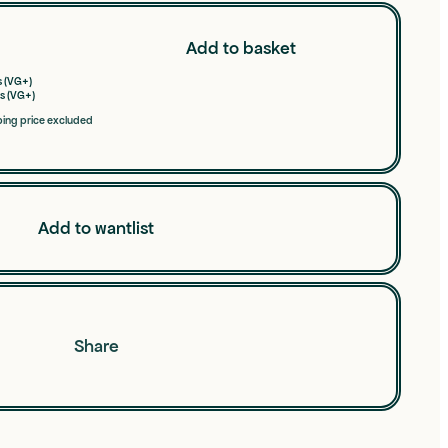
Add to basket
s (VG+)
s (VG+)
ping price excluded
Add to wantlist
Share