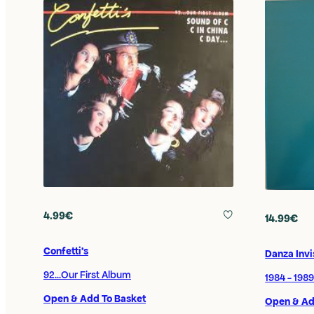
4.99€
14.99€
Confetti's
Danza Invi
92...Our First Album
1984 - 198