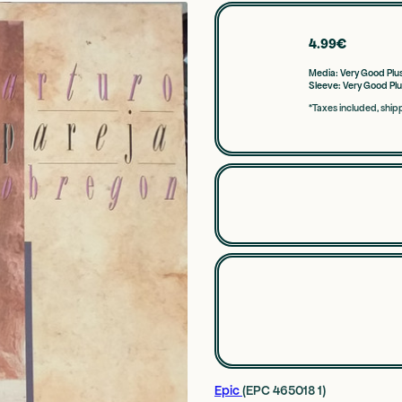
4.99€
Media:
Very Good Plu
Sleeve:
Very Good Plu
*Taxes included, ship
Epic
(EPC 465018 1)