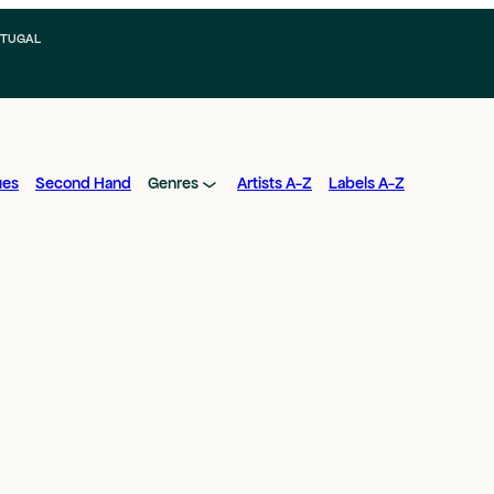
RTUGAL
ues
Second Hand
Genres
Artists A-Z
Labels A-Z